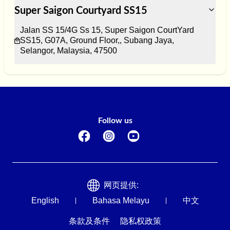
Super Saigon Courtyard SS15
Jalan SS 15/4G Ss 15, Super Saigon CourtYard 
SS15, G07A, Ground Floor,, Subang Jaya, 
Selangor, Malaysia, 47500
Follow us
网页提供:
English
Bahasa Melayu
中文
条款及条件
隐私权政策